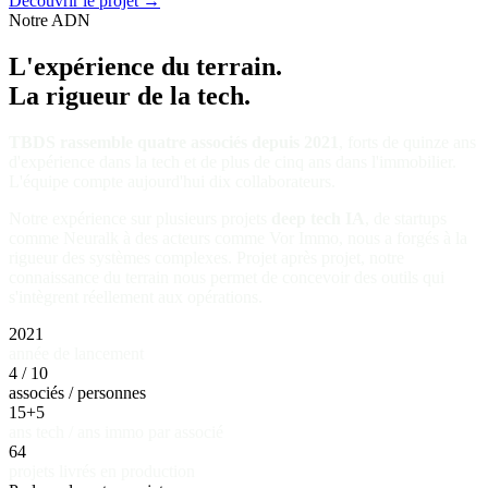
Découvrir le projet
→
Notre ADN
L'expérience du terrain.
La rigueur de la tech.
TBDS rassemble quatre associés depuis 2021
, forts de quinze ans
d'expérience dans la tech et de plus de cinq ans dans l'immobilier.
L'équipe compte aujourd'hui dix collaborateurs.
Notre expérience sur plusieurs projets
deep tech IA
, de startups
comme Neuralk à des acteurs comme Vor Immo, nous a forgés à la
rigueur des systèmes complexes. Projet après projet, notre
connaissance du terrain nous permet de concevoir des outils qui
s'intègrent réellement aux opérations.
2021
année de lancement
4 / 10
associés / personnes
15+5
ans tech / ans immo par associé
64
projets livrés en production