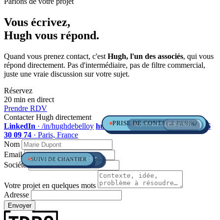
Parlons de votre projet
Vous écrivez,
Hugh
vous répond.
Quand vous prenez contact, c'est
Hugh, l'un des associés
, qui vous
répond directement. Pas d'intermédiaire, pas de filtre commercial,
juste une vraie discussion sur votre sujet.
Réservez
20 min en direct
Prendre RDV
Contacter Hugh directement
PRISE DE CONTACT PERSO.
LinkedIn
· /in/hughdebelloy
hugh.debelloy@tbds.fr
+33 (0)6 86
CONFORMITÉ CONTINUE
SYNC CRM
30 09 74
· Paris, France
Nom
Email
SUIVI DE CHANTIER
DATA PUBLIQUE & BDD
ROUTAGE INTELLIGENT
Société
Votre projet en quelques mots
Adresse
Envoyer