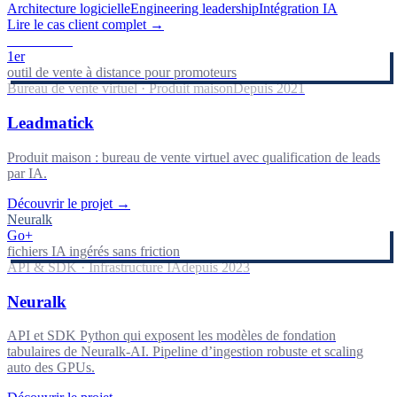
Architecture logicielle
Engineering leadership
Intégration IA
Lire le cas client complet
→
Leadmatick
1er
outil de vente à distance pour promoteurs
Bureau de vente virtuel · Produit maison
Depuis 2021
Leadmatick
Produit maison : bureau de vente virtuel avec qualification de leads
par IA.
Découvrir le projet
→
Neuralk
Go+
fichiers IA ingérés sans friction
API & SDK · Infrastructure IA
depuis 2023
Neuralk
API et SDK Python qui exposent les modèles de fondation
tabulaires de Neuralk-AI. Pipeline d’ingestion robuste et scaling
auto des GPUs.