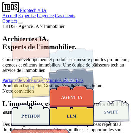
Proptech × IA
Accueil
Expertise
L'agence
Cas clients
Contact
TBDS · Agence IA × Immobilier
REACT
RAILS
Architectes
IA.
SWIFT
Experts de l'immobilier.
Conseil, développement et produits sur-mesure pour les promoteurs,
agences et éditeurs immobiliers. Une équipe de bâtisseurs tech au
service de l'immobilier.
Parlons de votre projet
Voir nos réalisations
Promotion
Transaction
Gestion · Syndic
Éditeurs immo
PYTHON
Notre conviction
DATA
AGENT IA
L'immobilier est l'un des secteurs où l'IA
aura le plus d'impact.
LLM
Des montagnes de
documents à traiter
, des process répétitifs à
NODE
fluidifier, des dizaines de métiers à outiller : les opportunités sont
QUALIFICATION 24/7
EXTRACTION DE DOCS