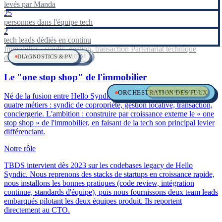
levés par Manda
25
personnes dans l'équipe tech
2
tech leads dédiés en continu
Immobilier · syndic, gestion, transaction
Partenariat technique
DIAGNOSTICS & PV
CLASSIFICATION AUTO
ENRICHISSEMENT DE CIBLE
depuis 2023
Le "one stop shop" de l'immobilier
ORCHESTRATION DES FLUX
AGENT CONVERSATIONNEL
VEILLE NORMATIVE
Né de la fusion entre Hello Syndic et Flatlooker, Manda concentre
quatre métiers : syndic de copropriété, gestion locative, transaction,
conciergerie. L'ambition : construire par croissance externe le « one
stop shop » de l'immobilier, en faisant de la tech son principal levier
différenciant.
Notre rôle
TBDS intervient dès 2023 sur les codebases legacy de Hello
Syndic. Nous reprenons des stacks de startups en croissance rapide,
nous installons les bonnes pratiques (code review, intégration
continue, standards d'équipe), puis nous fournissons deux team leads
embarqués pilotant les deux équipes produit. Ils reportent
directement au CTO.