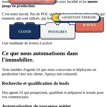
CONTRÔLE RÉGLEMENTAIRE
nombreuses. Encore faut-il les choisir avec lucidité et les
mener
jusqu'en production
.
API
C'est notre travail. Pas de POC qui finit dans un tiroir : des outils qui
ALERTES OPPORTUNITÉS
ASSISTANT TERRAIN
SCORING & PRIORISATION
tournent, qui sont utilisés, qui font levier sur votre P&L.
« L'IA est utile quand elle est posée au bon endroit du
métier. C'est une question d'expérience opérationnelle,
CLOUD
POSTGRES
KAFKA
avant d'être une question de modèles. »
Une multitude de leviers à activer
Ce que nous automatisons
dans
l'immobilier.
Trois familles d'agents IA que nous concevons et déployons en
production chez nos clients. Aperçu non exhaustif.
Recherche et qualification de leads
Des agents IA qui prospectent, qualifient et préparent le terrain pour
vos commerciaux.
Automatisation de processus métier